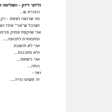
וליתר דיוק - השליטה 
 ונזכרת ש...
 מה שרוצה לצאת - רק עובר דרכי - מתוכי - הוא אינו אני. ואינו שלי.
 ושככל ש"אני" אזוז הצידה - יקל עליו לעבור ולהתבטא.
אני שוקעת עמוק פנימה
 ומתמסרת לתנועה.....
 אני לא חושבת
 ולא מתכננת....
 אני נישאת....
 ונחה....
ואז -
 זה פשוט נהיה.....