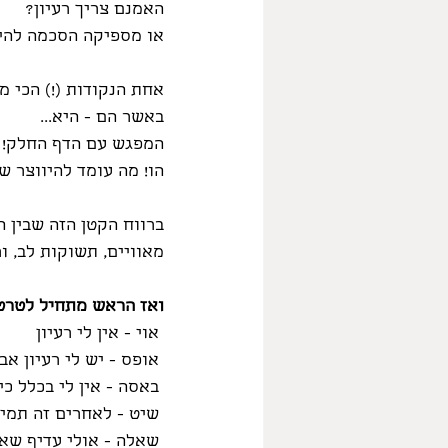
האמנם צריך רעיון?
או מספיקה הסכמה להי
אחת הנקודות (!) הכי מ
באשר הם - היא...
המפגש עם הדף החלק!
הו! מה עומד להיווצר ש
ברווח הקטן הזה שבין ה
מאוויים, תשוקות לב, ו
ואז הראש מתחיל לטרט
 אוי - אין לי רעיון
 אופס - יש לי רעיון אבל איך לעזאזל אוציא אותו אל הפועל?
 באסה - אין לי בכלל כישרון. אני אפס גמור. אני לא יודעת לצייר.
 שיט - לאחרים זה תמיד מצליח, רק לי לא!!! טוב, להם "יש את זה".
 שאלה - אולי עדיף שאפסיק כאן (בטרם התחלתי) כי ממילא זה לא יצא לי כמו שאני רוצה.