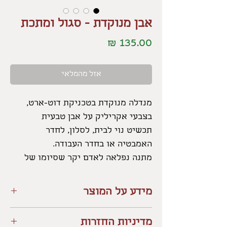
אבן מנוקדת - סגול ומתכת
מחיר
אזל מהמלאי
מנדלה מנוקדת בטכניקת דוט-ארט,
בצבעי אקריליק על אבן טבעית
תכשיט נוי לבית, לסלון, לחדר
האמבטיה או בחדר העבודה.
מתנה נפלאה לאדם יקר שסיומו של
מעגל חיים משותף
מידע על המוצר
האבן המצולמת אזלה מהמלאי - אך
ניתנת להזמנה.
ביצירה נעשה שימוש בצבעי אקריליק
מדיניות החזרות
איכותיים על גבי אבן טבעית.
בהיותה טבעית - אין אבן אחת דומה