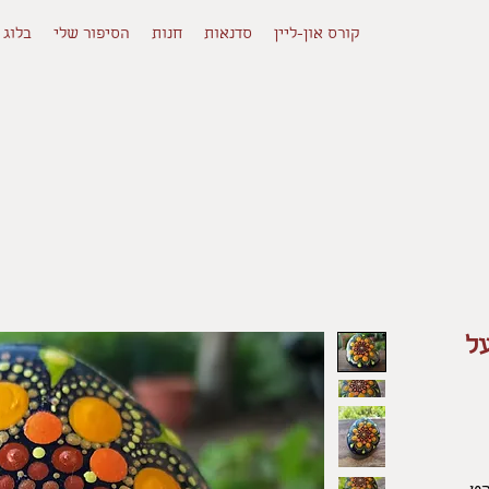
קורס און-ליין
סדנאות
חנות
הסיפור שלי
בלוג
ל