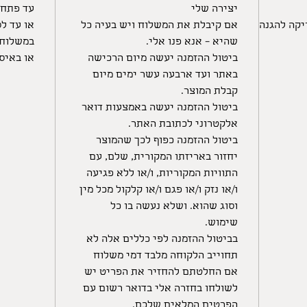
יצירה שלי
עד פתח 
יקה להגנה
אם קיבלת את המשלוח ויש בעיה כל
או עד לס
שהיא – אנא פנו אלי.
במשלוח 
ביטול ההזמנה יעשה מיום הרכישה
או באיס
באתר ועד ארבעה עשר ימים מיום
קבלת המוצר.
ביטול ההזמנה יעשה באמצעות דואר
אלקטרוני לכתובת האתר.
​ביטול ההזמנה כפוף לכך שהמוצר
יחזור באריזתו המקורית, שלם, עם
התוויות המקוריות, ו/או ללא פגיעה
ו/או נזק ו/או פגם ו/או קלקול מכל מין
וסוג שהוא. ושלא נעשה בו כל
שימוש.
בביטול ההזמנה לפי כללים אלה לא
תחוייב הלקוחה מלבד דמי משלוח
אם החלטתם להחזיר את הפריט יש
לשולחו בחזרה אלי בדואר רשום עם
הפרטים המלאים שלכם.