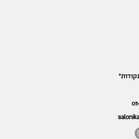
קודות"
05
saloni