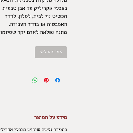
מנדלה מנוקדת בטכניקת דוט-אר
בצבעי אקריליק על אבן טבעית
תכשיט נוי לבית, לסלון, לחדר
האמבטיה או בחדר העבודה.
מתנה נפלאה לאדם יקר שסיומו 
מעגל חיים משותף
אזל מהמלאי
האבן המצולמת אזלה מהמלאי - 
ניתנת להזמנה.
בהיותה טבעית - אין אבן אחת ד
לרעותה - אך ניתן לשחזר את ה
והצורה על אבן בגודל דומה -
מידע על המוצר
ביצירה נעשה שימוש בצבעי אקרילי