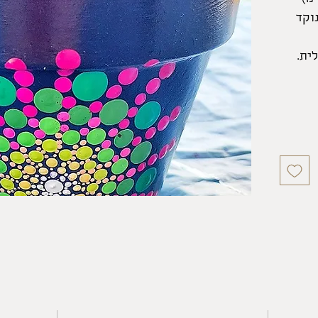
וקד
ית.