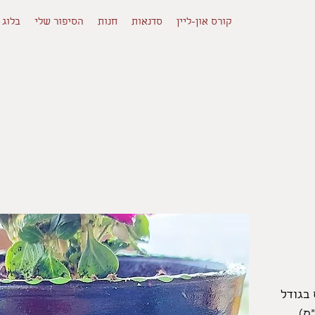
קורס און-ליין
סדנאות
חנות
הסיפור שלי
בלוג
 בגודל