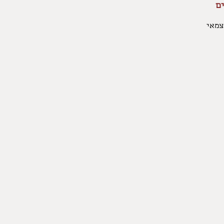
ם
צמאי