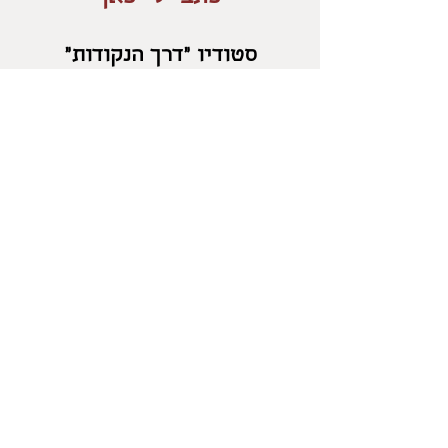
סטודיו "דרך הנקודות"
בלוטם
054-2471960
salonika18@gmail.com
מדיניות החזרות
/
משלוחים
/
מדיניות פרטיות
/
אפשרויות
תשלום
/
תקנון
/
אספקת מוצרים