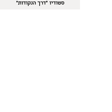
סטודיו "דרך הנקודות"
בלוטם
054-2471960
salonika18@gmail.com
מדיניות החזרות
/
משלוחים
/
מדיניות פרטיות
/
אפשרויות
תשלום
/
תקנון
/
אספקת מוצרים