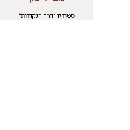
סטודיו "דרך הנקודות"
בלוטם
054-2471960
salonika18@gmail.com
מדיניות החזרות
/
משלוחים
/
מדיניות פרטיות
/
אפשרויות
תשלום
/
תקנון
/
אספקת מוצרים