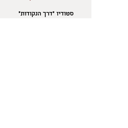
סטודיו "דרך הנקודות"
בלוטם
054-2471960
salonika18@gmail.com
מדיניות החזרות
/
משלוחים
/
מדיניות פרטיות
/
אפשרויות
תשלום
/
תקנון
/
אספקת מוצרים