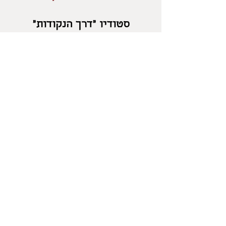
סטודיו "דרך הנקודות"
בלוטם
054-2471960
salonika18@gmail.com
מדיניות החזרות
/
משלוחים
/
מדיניות פרטיות
/
אפשרויות
תשלום
/
תקנון
/
אספקת מוצרים