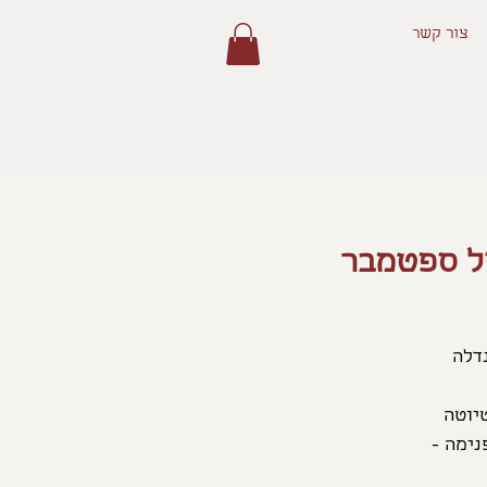
צור קשר
של ספטמבר
ה ניצור מנדלה
נימה -