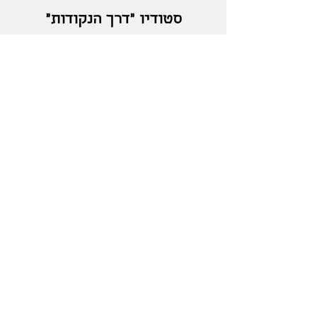
סטודיו "דרך הנקודות"
בלוטם
054-2471960
salonika18@gmail.com
מדיניות החזרות
/
משלוחים
/
מדיניות פרטיות
/
אפשרויות
תשלום
/
תקנון
/
אספקת מוצרים