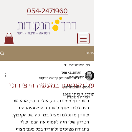
054-2471960
פוסט
כל הפוסטים
roni katsman
כל הפוסטים
6 ביוני 2022
זמן קריאה 2 דקות
על מצופים במעשה היצירתי
מסע ההתפתחות
עודכן:
7 ביוני 2022
יצירה מנוקדת
כשהייתי ממש קטנה, אולי בת 3, אבא שלי 
רצה ללמד אותי לשחות. הוא עצמו היה 
שחיין מדופלם ומציל בבריכה של הקיבוץ.
הטריק שלו היה לעטוף את הבטן שלי 
בחגורת מצופים ולהוריד בכל פעם מצוף 